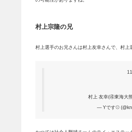
村上宗隆の兄
村上選手のお兄さんは村上友幸さんで、村上
1
村上 友幸(④東海大
— Yです⚾️ (@kng