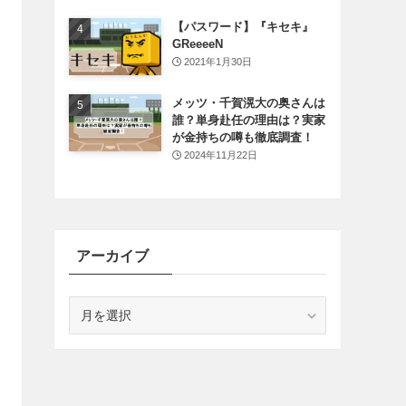
【パスワード】『キセキ』
GReeeeN
2021年1月30日
メッツ・千賀滉大の奥さんは
誰？単身赴任の理由は？実家
が金持ちの噂も徹底調査！
2024年11月22日
アーカイブ
ア
ー
カ
イ
ブ