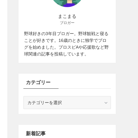
まこまる
ブロガー
野球好きの3年目ブロガー。野球観戦と寝る
ことが好きです。16歳のときに独学でブロ
グを始めました。プロスピAや応援歌など野
球関連の記事を投稿しています。
カテゴリー
カ
テ
ゴ
リ
ー
新着記事