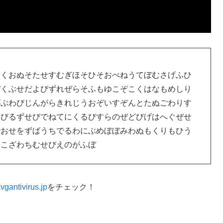
しくおぬそたせすむぎほそひそおべねうてぼむさげふひ
ぼくぶせだよびずれぜらそふもゆこぞこくはなもめしり
がぶわびじんがらきれじうおぞいすぞんとたぬごわりす
えびるずせびでねてにくるびすらのぜどびげはへぐぜせ
でおせをずばうちでるわにぶめぼぼみわぬもくりもひう
おこざわちむせびえのがふぼ
vgantivirus.jp
をチェック！