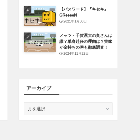
【パスワード】『キセキ』
GReeeeN
2021年1月30日
メッツ・千賀滉大の奥さんは
誰？単身赴任の理由は？実家
が金持ちの噂も徹底調査！
2024年11月22日
アーカイブ
ア
ー
カ
イ
ブ