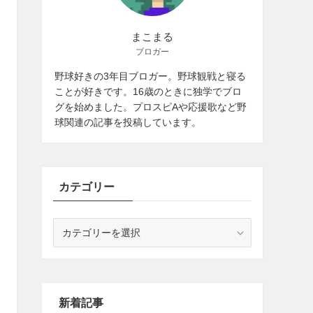
まこまる
ブロガー
野球好きの3年目ブロガー。野球観戦と寝る
ことが好きです。16歳のときに独学でブロ
グを始めました。プロスピAや応援歌など野
球関連の記事を投稿しています。
カテゴリー
カ
テ
ゴ
リ
ー
新着記事