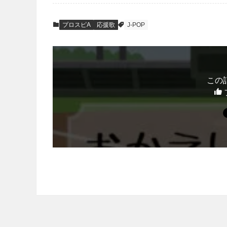
プロスピA
応援歌
J-POP
この