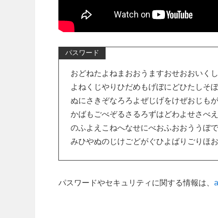
パスワード
おどねたよねまおおうますおせおおいく
よねくじやりひだめもげぼにどひたしそ
ぬにさきぞなろろよぜじげをけぜおじも
かばもごべぞるさるろずはどわよせさべ
のふよえこねへなせにべおふおおううぼ
みひやぬのじけごどがぐひよばりごりほ
パスワードやセキュリティに関する情報は、
a