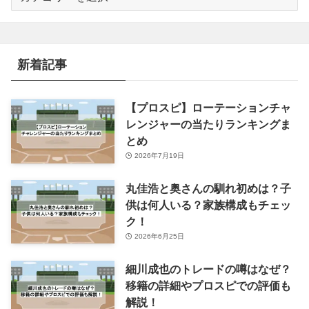
テ
ゴ
リ
ー
新着記事
【プロスピ】ローテーションチャ
レンジャーの当たりランキングま
とめ
2026年7月19日
丸佳浩と奥さんの馴れ初めは？子
供は何人いる？家族構成もチェッ
ク！
2026年6月25日
細川成也のトレードの噂はなぜ？
移籍の詳細やプロスピでの評価も
解説！