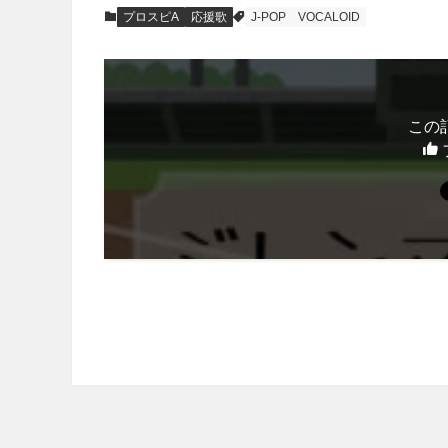
プロスピA
応援歌
J-POP
VOCALOID
この