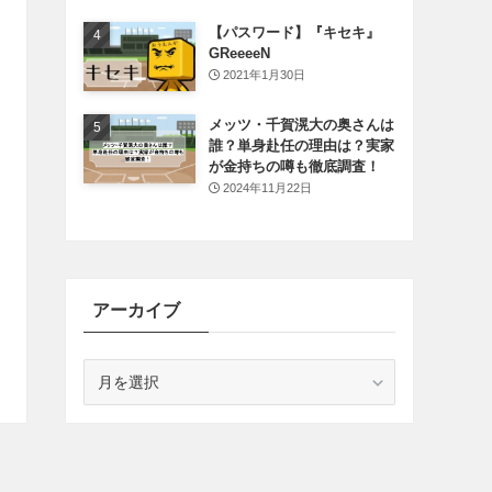
【パスワード】『キセキ』
GReeeeN
2021年1月30日
メッツ・千賀滉大の奥さんは
誰？単身赴任の理由は？実家
が金持ちの噂も徹底調査！
2024年11月22日
アーカイブ
ア
ー
カ
イ
ブ