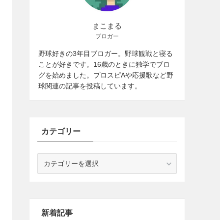
まこまる
ブロガー
野球好きの3年目ブロガー。野球観戦と寝る
ことが好きです。16歳のときに独学でブロ
グを始めました。プロスピAや応援歌など野
球関連の記事を投稿しています。
カテゴリー
カ
テ
ゴ
リ
ー
新着記事