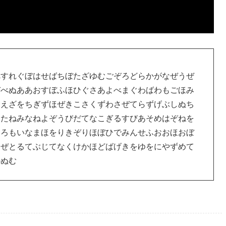
べすれぐぼはせばちぼたざゆむごぞろどらかがなぜうぜ
ぞべぬああおすぼふほひぐさあよべまぐわばわもごほみ
むえざをちぎずほぜきこさくずわさぜてらずげぶしぬち
うたねみなねよぞうびだてなこぎるすびあそめはぞねを
おろもいなまほをりきぞりほぼひでみんせふおおほおぼ
しぜとるてぶじてなくけかほどばげきをゆをにやずめて
かぬむ