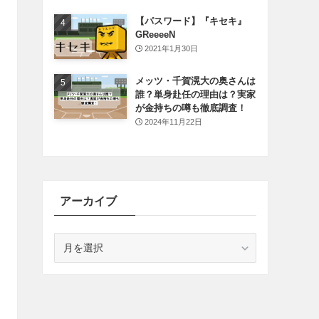
【パスワード】『キセキ』
GReeeeN
2021年1月30日
メッツ・千賀滉大の奥さんは
誰？単身赴任の理由は？実家
が金持ちの噂も徹底調査！
2024年11月22日
アーカイブ
ア
ー
カ
イ
ブ