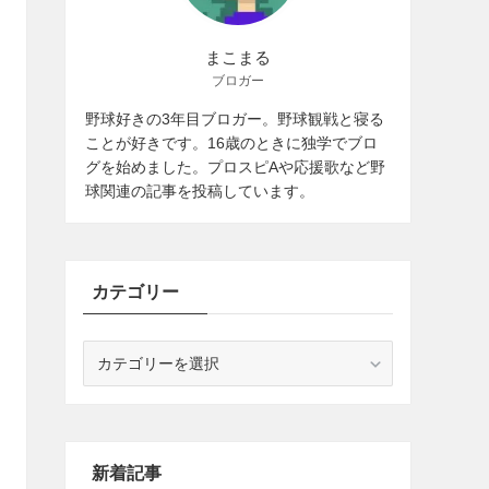
まこまる
ブロガー
野球好きの3年目ブロガー。野球観戦と寝る
ことが好きです。16歳のときに独学でブロ
グを始めました。プロスピAや応援歌など野
球関連の記事を投稿しています。
カテゴリー
カ
テ
ゴ
リ
ー
新着記事