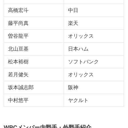
高橋宏斗
中日
藤平尚真
楽天
曽谷龍平
オリックス
北山亘基
日本ハム
松本裕樹
ソフトバンク
若月健矢
オリックス
坂本誠志郎
阪神
中村悠平
ヤクルト
WBCメンバー内野手・外野手紹介