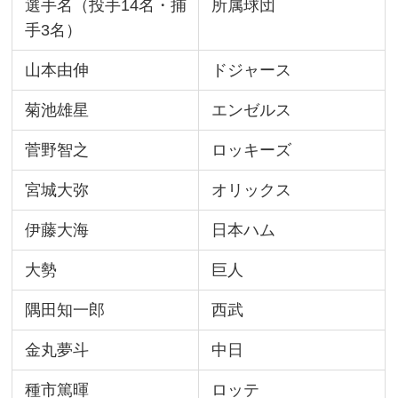
選手名（投手14名・捕
所属球団
手3名）
山本由伸
ドジャース
菊池雄星
エンゼルス
菅野智之
ロッキーズ
宮城大弥
オリックス
伊藤大海
日本ハム
大勢
巨人
隅田知一郎
西武
金丸夢斗
中日
種市篤暉
ロッテ