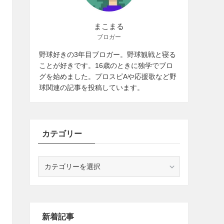
まこまる
ブロガー
野球好きの3年目ブロガー。野球観戦と寝る
ことが好きです。16歳のときに独学でブロ
グを始めました。プロスピAや応援歌など野
球関連の記事を投稿しています。
カテゴリー
カ
テ
ゴ
リ
ー
新着記事