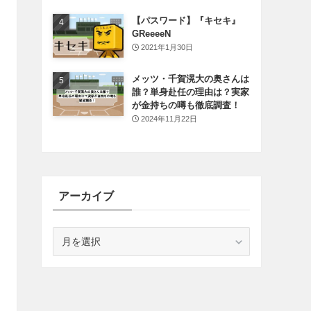
【パスワード】『キセキ』
GReeeeN
2021年1月30日
メッツ・千賀滉大の奥さんは
誰？単身赴任の理由は？実家
が金持ちの噂も徹底調査！
2024年11月22日
アーカイブ
ア
ー
カ
イ
ブ