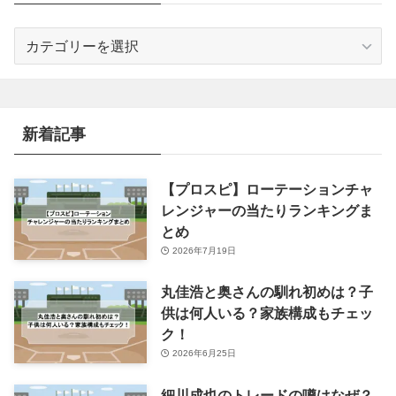
カ
テ
ゴ
リ
ー
新着記事
【プロスピ】ローテーションチャ
レンジャーの当たりランキングま
とめ
2026年7月19日
丸佳浩と奥さんの馴れ初めは？子
供は何人いる？家族構成もチェッ
ク！
2026年6月25日
細川成也のトレードの噂はなぜ？