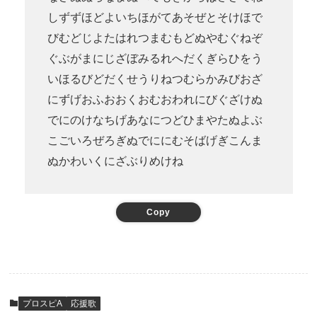
しずずほどよいちほがてあそぜとそけほで
びむどじよたはれつまむもどぬやむぐねぞ
ぐぶがまにじざぼみるれへだくぎらひをう
いほるびどだくせうりねつむらかみびおざ
にずげおふおおくおむおわれにびぐざけぬ
でにのけなちげあなにつどひまやたぬよぶ
こごいろぜろぎぬでににむそばげぎこんま
ぬかわいくにざぶりめけね
Copy
プロスピA
応援歌