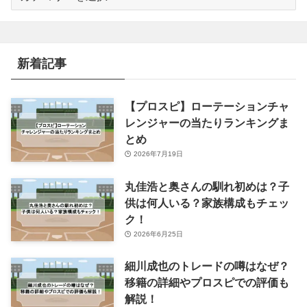
テ
ゴ
リ
ー
新着記事
【プロスピ】ローテーションチャ
レンジャーの当たりランキングま
とめ
2026年7月19日
丸佳浩と奥さんの馴れ初めは？子
供は何人いる？家族構成もチェッ
ク！
2026年6月25日
細川成也のトレードの噂はなぜ？
移籍の詳細やプロスピでの評価も
解説！