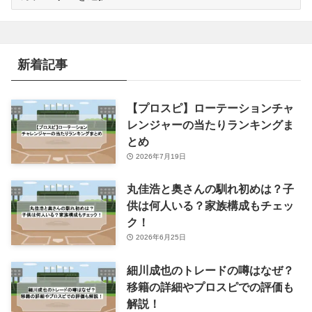
テ
ゴ
リ
ー
新着記事
【プロスピ】ローテーションチャ
レンジャーの当たりランキングま
とめ
2026年7月19日
丸佳浩と奥さんの馴れ初めは？子
供は何人いる？家族構成もチェッ
ク！
2026年6月25日
細川成也のトレードの噂はなぜ？
移籍の詳細やプロスピでの評価も
解説！