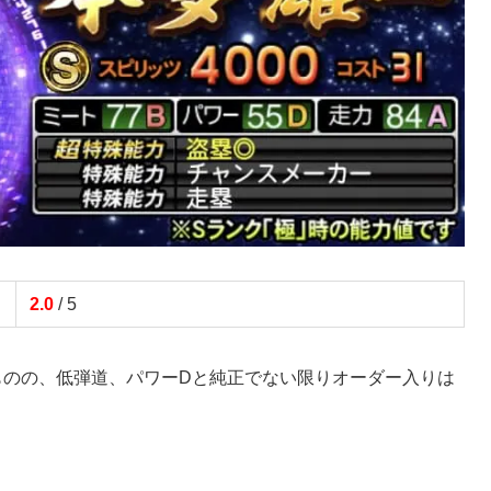
2.0
/ 5
ものの、低弾道、パワーDと純正でない限りオーダー入りは
。