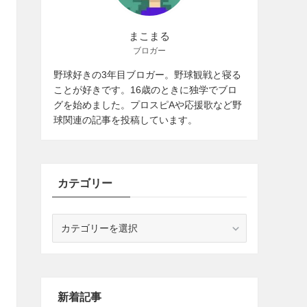
まこまる
ブロガー
野球好きの3年目ブロガー。野球観戦と寝る
ことが好きです。16歳のときに独学でブロ
グを始めました。プロスピAや応援歌など野
球関連の記事を投稿しています。
カテゴリー
カ
テ
ゴ
リ
ー
新着記事