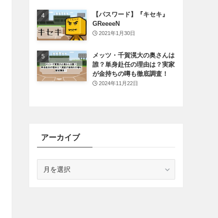
【パスワード】『キセキ』
GReeeeN
2021年1月30日
メッツ・千賀滉大の奥さんは
誰？単身赴任の理由は？実家
が金持ちの噂も徹底調査！
2024年11月22日
アーカイブ
ア
ー
カ
イ
ブ