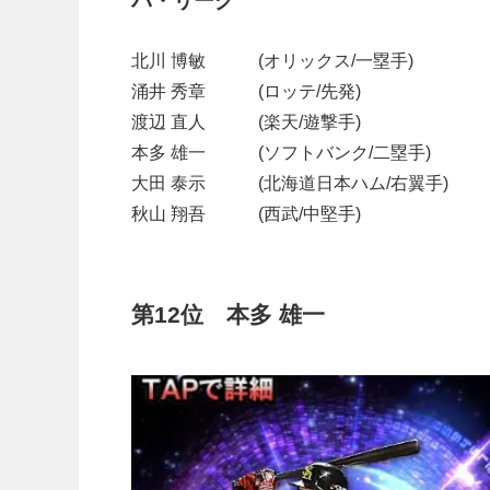
パ・リーグ
北川 博敏 (オリックス/一塁手)
涌井 秀章 (ロッテ/先発)
渡辺 直人 (楽天/遊撃手)
本多 雄一 (ソフトバンク/二塁手)
大田 泰示 (北海道日本ハム/右翼手)
秋山 翔吾 (西武/中堅手)
第12位 本多 雄一