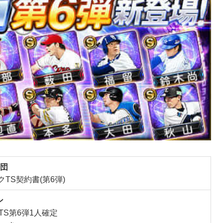
団
TS契約書(第6弾)
ン
TS第6弾1人確定