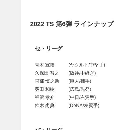
2022 TS 第6弾 ラインナップ
セ・リーグ
青木 宣親 (ヤクルト/中堅手)
久保田 智之 (阪神/中継ぎ)
阿部 慎之助 (巨人/捕手)
薮田 和樹 (広島/先発)
福留 孝介 (中日/右翼手)
鈴木 尚典 (DeNA/左翼手)