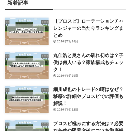
ー
新着記事
【プロスピ】ローテーションチャ
レンジャーの当たりランキングま
とめ
2026年7月19日
丸佳浩と奥さんの馴れ初めは？子
供は何人いる？家族構成もチェッ
ク！
2026年6月25日
細川成也のトレードの噂はなぜ？
移籍の詳細やプロスピでの評価も
解説！
2026年6月12日
プロスピ極みにする方法は？必要
な条件や限界突破のコツを徹底解