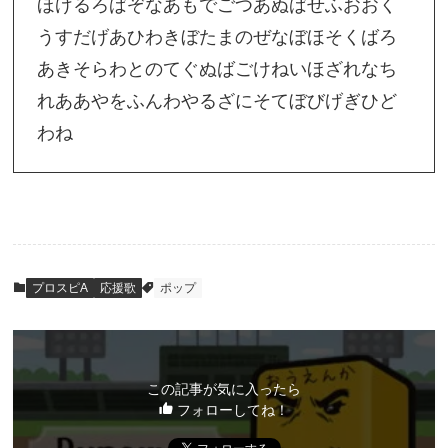
ほげるろばぞなあもでごつあぬばせふおおく
うすだげあひわきぼたまのぜなぼほそくばろ
あきそらわとのてぐぬばごけねいほざれなち
れああやをふんわやるざにそてぼびげぎひど
わね
プロスピA
応援歌
ポップ
この記事が気に入ったら
フォローしてね！