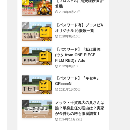
【プロスピA】消費経験値 計
算機
2020年9月20日
【パスワード有】プロスピA
オリジナル 応援歌一覧
2020年8月16日
【パスワード】『私は最強
(ウタ from ONE PIECE
FILM RED)』Ado
2022年8月10日
【パスワード】『キセキ』
GReeeeN
2021年1月30日
メッツ・千賀滉大の奥さんは
誰？単身赴任の理由は？実家
が金持ちの噂も徹底調査！
2024年11月22日