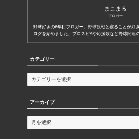
まこまる
ブロガー
野球好きの6年目ブロガー。野球観戦と寝ることが好き
ログを始めました。プロスピAや応援歌など野球関連
カテゴリー
カ
テ
ゴ
リ
アーカイブ
ー
ア
ー
カ