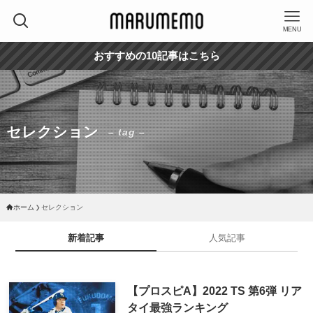
MENU
おすすめの10記事はこちら
セレクション
– tag –
ホーム
セレクション
新着記事
人気記事
【プロスピA】2022 TS 第6弾 リア
タイ最強ランキング